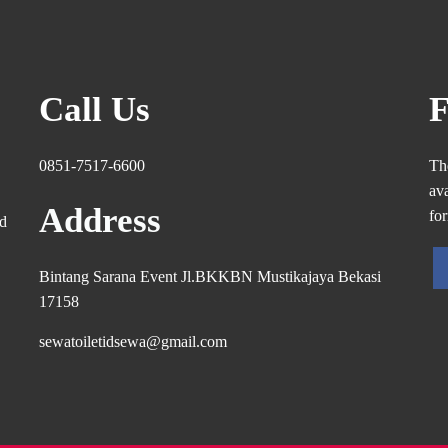
Call Us
F
0851-7517-6600
Th
ava
Address
fo
ed
Bintang Sarana Event Jl.BKKBN Mustikajaya Bekasi
17158
sewatoiletidsewa@gmail.com