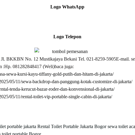
Logo WhatsApp
Logo Telepon
KBN No. 12 Mustikajaya Bekasi Tel. 021-8259-5905E-mail. sew
m :Hp. 081282848417 (Weli)baca juga:
jasa-sewa-kursi-kayu-tiffany-gold-putih-dan-hitam-di-jakarta/
s/2025/05/11/sewa-backdrop-dan-panggung-kotak-customize-di-jakarta/
rental-tenda-kerucut-bazar-roder-dan-konvensional-di-jakarta/
2025/05/11/rental-toilet-vip-portable-single-cabin-di-jakarta/
oilet portable jakarta
Rental Toilet Portable Jakarta Bogor
sewa toilet ac
h
toilet portable Bogor