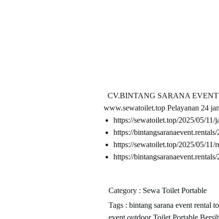
CV.BINTANG SARANA EVENT Jl. BK
www.sewatoilet.top Pelayanan 24 ja
https://sewatoilet.top/2025/05/11/
https://bintangsaranaevent.rental
https://sewatoilet.top/2025/05/11/
https://bintangsaranaevent.rentals/
Category :
Sewa Toilet Portable
Tags :
bintang sarana event
rental t
event outdoor
Toilet Portable Bersi