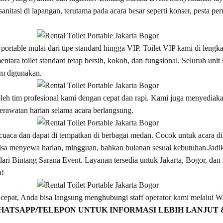
anitasi di lapangan, terutama pada acara besar seperti konser, pesta per
 portable mulai dari tipe standard hingga VIP. Toilet VIP kami di lengk
mentara toilet standard tetap bersih, kokoh, dan fungsional. Seluruh uni
um digunakan.
oleh tim profesional kami dengan cepat dan rapi. Kami juga menyediak
perawatan harian selama acara berlangsung.
 cuaca dan dapat di tempatkan di berbagai medan. Cocok untuk acara d
bisa menyewa harian, mingguan, bahkan bulanan sesuai kebutuhan.Jadi
e dari Bintang Sarana Event. Layanan tersedia untuk Jakarta, Bogor, da
a!
epat, Anda bisa langsung menghubungi staff operator kami melalui W
HATSAPP/TELEPON UNTUK INFORMASI LEBIH LANJUT