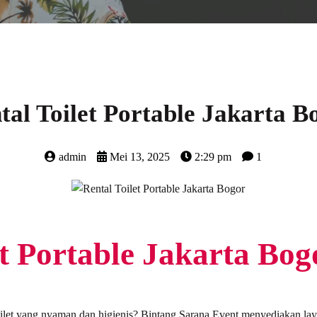
tal Toilet Portable Jakarta B
admin
Mei 13, 2025
2:29 pm
1
et Portable Jakarta Bog
oilet yang nyaman dan higienis? Bintang Sarana Event menyediakan laya