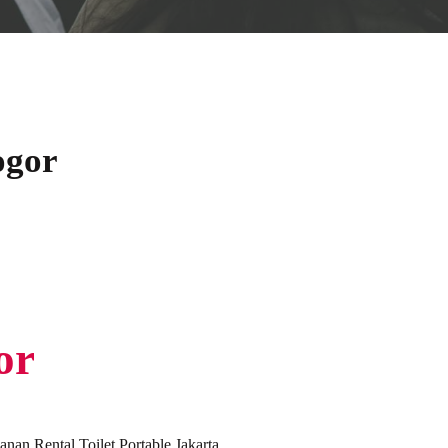
ogor
or
nan Rental Toilet Portable Jakarta