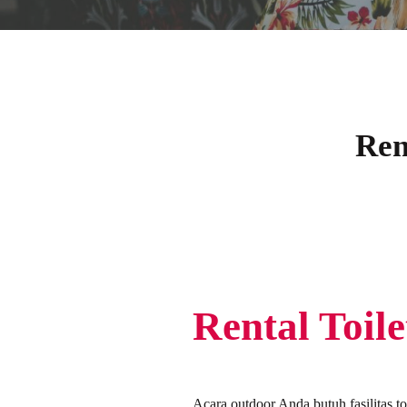
Ren
Rental Toil
Acara outdoor Anda butuh fasilitas t