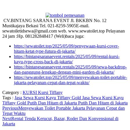
CV.BINTANG SARANA EVENT Jl. BKKBN No. 12
Mustikajaya Bekasi Tel. 021-8259-5905E-mail.
sewatoiletidsewa@gmail.com web. www.sewatoilet.top Pelayanan
24 jam :Hp. 081282848417 (Weli)baca juga:
https://sewatoilet.top/2025/05/09/penyewaan-kursi-cover-
hitam-ketat-type-futura-di-jakarta/
https://bintangsaranaevent.rentals/2025/05/09/rental-kursi-
kayu-type-cross-back-di-jakarta/
https://bintangsaranaevent.rentals/2025/05/09/sewa-backdrop-
dan-panggung-lengkap-dengan-mini-garden-di-jakarta/
https://sewatoilet.top/2025/05/09/menyewakan-toilet-portable-
jakarta-pelayanan-cepat-dan-tepat-waktu/
Category :
KURSI
Kursi Tiffany
Tags :
Jasa Sewa Kursi Kayu Tiffany Gold
Jasa Sewa Kursi Kayu
Tiffany Gold Putih Dan Hitam di Jakarta
Putih Dan Hitam di Jakarta
Previous
Menyewakan Toilet Portable Jakarta Pelayanan Cepat dan
Tepat Waktu
Next
Rental Tenda Kerucut, Bazar, Roder Dan Konvensional di
Jakarta