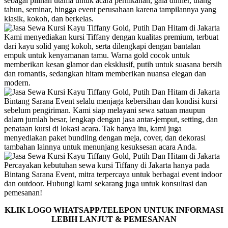
sebagai pilihan utama untuk acara pernikahan, gala dinner, ulang
tahun, seminar, hingga event perusahaan karena tampilannya yang
klasik, kokoh, dan berkelas.
Kami menyediakan kursi Tiffany dengan kualitas premium, terbuat
dari kayu solid yang kokoh, serta dilengkapi dengan bantalan
empuk untuk kenyamanan tamu. Warna gold cocok untuk
memberikan kesan glamor dan eksklusif, putih untuk suasana bersih
dan romantis, sedangkan hitam memberikan nuansa elegan dan
modern.
Bintang Sarana Event selalu menjaga kebersihan dan kondisi kursi
sebelum pengiriman. Kami siap melayani sewa satuan maupun
dalam jumlah besar, lengkap dengan jasa antar-jemput, setting, dan
penataan kursi di lokasi acara. Tak hanya itu, kami juga
menyediakan paket bundling dengan meja, cover, dan dekorasi
tambahan lainnya untuk menunjang kesuksesan acara Anda.
Percayakan kebutuhan sewa kursi Tiffany di Jakarta hanya pada
Bintang Sarana Event, mitra terpercaya untuk berbagai event indoor
dan outdoor. Hubungi kami sekarang juga untuk konsultasi dan
pemesanan!
KLIK LOGO WHATSAPP/TELEPON UNTUK INFORMASI
LEBIH LANJUT & PEMESANAN