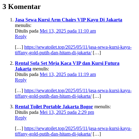
3 Komentar
Jasa Sewa Kursi Arm Chairs VIP Kayu Di Jakarta
menulis:
Ditulis pada
Mei 13, 2025 pada 11:10 am
Reply
[…]
https://sewatoilet.top/2025/05/11/jasa-sewa-kursi-kayu-
tiffany-gold-putih-dan-hitam-di-jakarta/
[…]
Rental Sofa Set Meja Kaca VIP dan Kursi Futura
Jakarta
menulis:
Ditulis pada
Mei 13, 2025 pada 11:19 am
Reply
[…]
https://sewatoilet.top/2025/05/11/jasa-sewa-kursi-kayu-
tiffany-gold-putih-dan-hitam-di-jakarta/
[…]
Rental Toilet Portable Jakarta Bogor
menulis:
Ditulis pada
Mei 13, 2025 pada 2:29 pm
Reply
[…]
https://sewatoilet.top/2025/05/11/jasa-sewa-kursi-kayu-
tiffany-gold-putih-dan-hitam-di-jakarta/
[…]