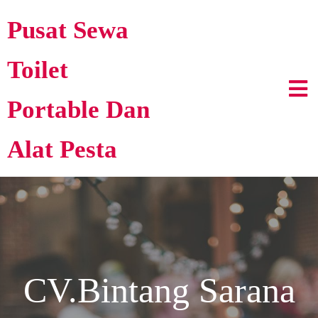
Pusat Sewa
Toilet
Portable Dan
Alat Pesta
CV.Bintang Sarana