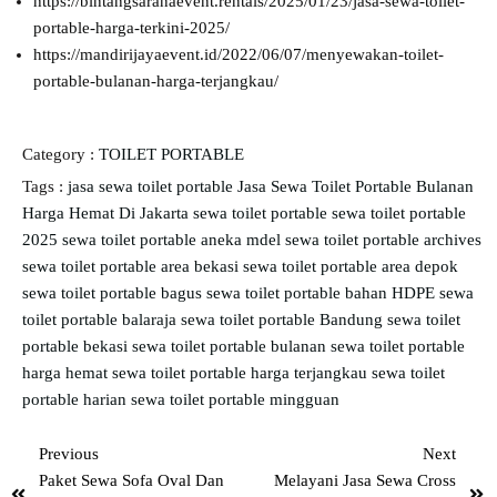
https://bintangsaranaevent.rentals/2025/01/23/jasa-sewa-toilet-
portable-harga-terkini-2025/
https://mandirijayaevent.id/2022/06/07/menyewakan-toilet-
portable-bulanan-harga-terjangkau/
Category :
TOILET PORTABLE
Tags :
jasa sewa toilet portable
Jasa Sewa Toilet Portable Bulanan
Harga Hemat Di Jakarta
sewa toilet portable
sewa toilet portable
2025
sewa toilet portable aneka mdel
sewa toilet portable archives
sewa toilet portable area bekasi
sewa toilet portable area depok
sewa toilet portable bagus
sewa toilet portable bahan HDPE
sewa
toilet portable balaraja
sewa toilet portable Bandung
sewa toilet
portable bekasi
sewa toilet portable bulanan
sewa toilet portable
harga hemat
sewa toilet portable harga terjangkau
sewa toilet
portable harian
sewa toilet portable mingguan
Previous
Next
Paket Sewa Sofa Oval Dan
Melayani Jasa Sewa Cross