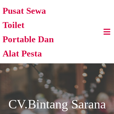
Pusat Sewa
Toilet
Portable Dan
Alat Pesta
CV.Bintang Sarana