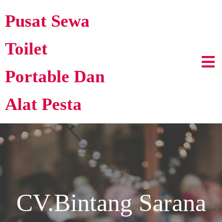
Pusat Sewa
Toilet
Portable Dan
Alat Pesta
CV.Bintang Sarana