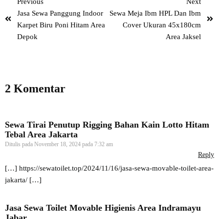
Previous
Next
Jasa Sewa Panggung Indoor
Sewa Meja Ibm HPL Dan Ibm
Karpet Biru Poni Hitam Area
Cover Ukuran 45x180cm
Depok
Area Jaksel
2 Komentar
Sewa Tirai Penutup Rigging Bahan Kain Lotto Hitam
Tebal Area Jakarta
Ditulis pada
November 18, 2024 pada 7:32 am
Reply
[…]
https://sewatoilet.top/2024/11/16/jasa-sewa-movable-toilet-area-
jakarta/
[…]
Jasa Sewa Toilet Movable Higienis Area Indramayu
Jabar