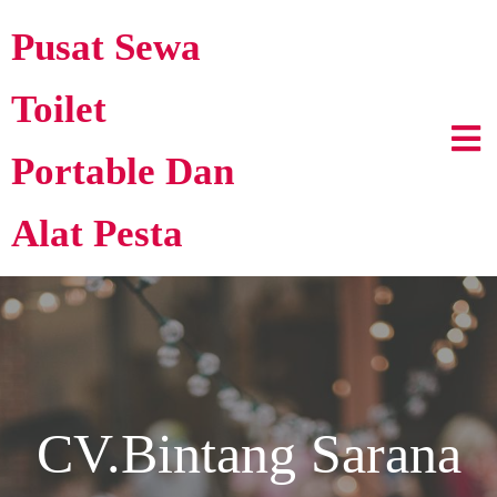
Pusat Sewa
Toilet
Portable Dan
Alat Pesta
CV.Bintang Sarana