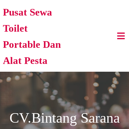
Pusat Sewa
Toilet
Portable Dan
Alat Pesta
CV.Bintang Sarana