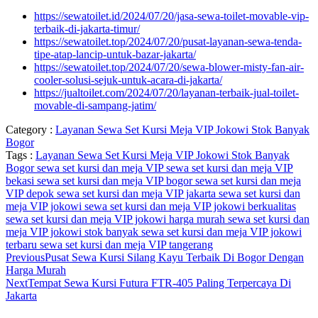
https://sewatoilet.id/2024/07/20/jasa-sewa-toilet-movable-vip-
terbaik-di-jakarta-timur/
https://sewatoilet.top/2024/07/20/pusat-layanan-sewa-tenda-
tipe-atap-lancip-untuk-bazar-jakarta/
https://sewatoilet.top/2024/07/20/sewa-blower-misty-fan-air-
cooler-solusi-sejuk-untuk-acara-di-jakarta/
https://jualtoilet.com/2024/07/20/layanan-terbaik-jual-toilet-
movable-di-sampang-jatim/
Category :
Layanan Sewa Set Kursi Meja VIP Jokowi Stok Banyak
Bogor
Tags :
Layanan Sewa Set Kursi Meja VIP Jokowi Stok Banyak
Bogor
sewa set kursi dan meja VIP
sewa set kursi dan meja VIP
bekasi
sewa set kursi dan meja VIP bogor
sewa set kursi dan meja
VIP depok
sewa set kursi dan meja VIP jakarta
sewa set kursi dan
meja VIP jokowi
sewa set kursi dan meja VIP jokowi berkualitas
sewa set kursi dan meja VIP jokowi harga murah
sewa set kursi dan
meja VIP jokowi stok banyak
sewa set kursi dan meja VIP jokowi
terbaru
sewa set kursi dan meja VIP tangerang
Previous
Pusat Sewa Kursi Silang Kayu Terbaik Di Bogor Dengan
Harga Murah
Next
Tempat Sewa Kursi Futura FTR-405 Paling Terpercaya Di
Jakarta