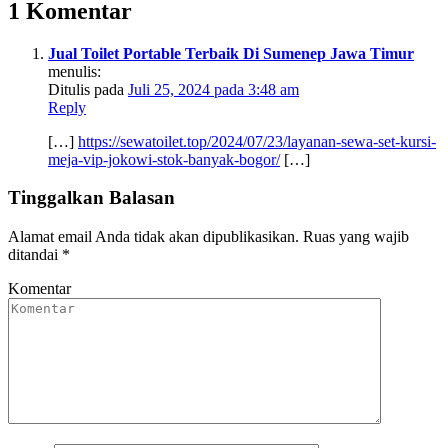
1 Komentar
Jual Toilet Portable Terbaik Di Sumenep Jawa Timur
menulis:
Ditulis pada
Juli 25, 2024 pada 3:48 am
Reply
[…]
https://sewatoilet.top/2024/07/23/layanan-sewa-set-kursi-
meja-vip-jokowi-stok-banyak-bogor/
[…]
Tinggalkan Balasan
Alamat email Anda tidak akan dipublikasikan.
Ruas yang wajib
ditandai
*
Komentar