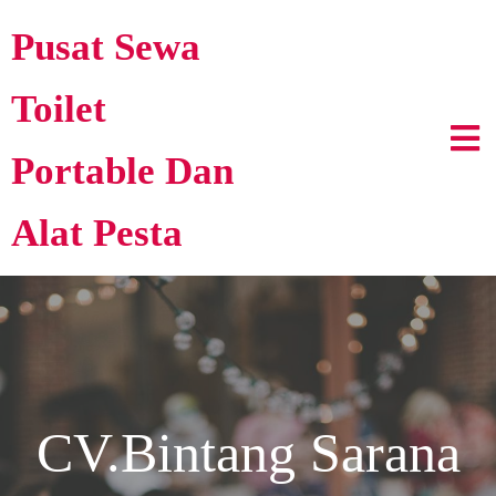
Pusat Sewa
Toilet
Portable Dan
Alat Pesta
CV.Bintang Sarana