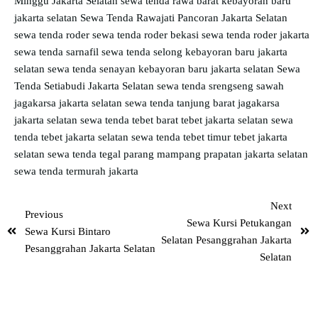
Minggu Jakarta Selatan
sewa tenda rawa barat kebayoran baru
jakarta selatan
Sewa Tenda Rawajati Pancoran Jakarta Selatan
sewa tenda roder
sewa tenda roder bekasi
sewa tenda roder jakarta
sewa tenda sarnafil
sewa tenda selong kebayoran baru jakarta
selatan
sewa tenda senayan kebayoran baru jakarta selatan
Sewa
Tenda Setiabudi Jakarta Selatan
sewa tenda srengseng sawah
jagakarsa jakarta selatan
sewa tenda tanjung barat jagakarsa
jakarta selatan
sewa tenda tebet barat tebet jakarta selatan
sewa
tenda tebet jakarta selatan
sewa tenda tebet timur tebet jakarta
selatan
sewa tenda tegal parang mampang prapatan jakarta selatan
sewa tenda termurah jakarta
Next
Previous
Sewa Kursi Petukangan
Sewa Kursi Bintaro
Selatan Pesanggrahan Jakarta
Pesanggrahan Jakarta Selatan
Selatan