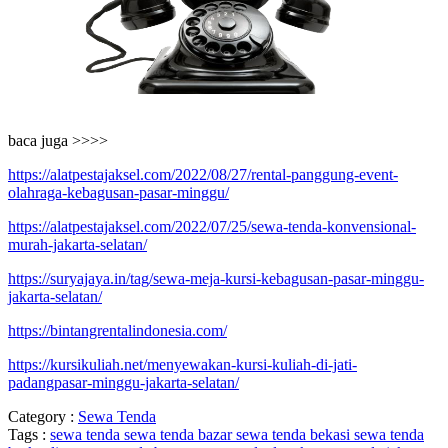
baca juga >>>>
https://alatpestajaksel.com/2022/08/27/rental-panggung-event-
olahraga-kebagusan-pasar-minggu/
https://alatpestajaksel.com/2022/07/25/sewa-tenda-konvensional-
murah-jakarta-selatan/
https://suryajaya.in/tag/sewa-meja-kursi-kebagusan-pasar-minggu-
jakarta-selatan/
https://bintangrentalindonesia.com/
https://kursikuliah.net/menyewakan-kursi-kuliah-di-jati-
padangpasar-minggu-jakarta-selatan/
Category :
Sewa Tenda
Tags :
sewa tenda
sewa tenda bazar
sewa tenda bekasi
sewa tenda