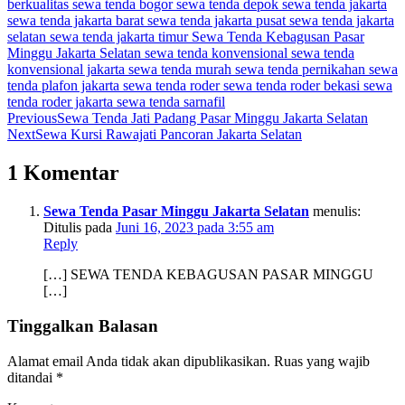
berkualitas
sewa tenda bogor
sewa tenda depok
sewa tenda jakarta
sewa tenda jakarta barat
sewa tenda jakarta pusat
sewa tenda jakarta
selatan
sewa tenda jakarta timur
Sewa Tenda Kebagusan Pasar
Minggu Jakarta Selatan
sewa tenda konvensional
sewa tenda
konvensional jakarta
sewa tenda murah
sewa tenda pernikahan
sewa
tenda plafon jakarta
sewa tenda roder
sewa tenda roder bekasi
sewa
tenda roder jakarta
sewa tenda sarnafil
Previous
Sewa Tenda Jati Padang Pasar Minggu Jakarta Selatan
Next
Sewa Kursi Rawajati Pancoran Jakarta Selatan
1 Komentar
Sewa Tenda Pasar Minggu Jakarta Selatan
menulis:
Ditulis pada
Juni 16, 2023 pada 3:55 am
Reply
[…] SEWA TENDA KEBAGUSAN PASAR MINGGU
[…]
Tinggalkan Balasan
Alamat email Anda tidak akan dipublikasikan.
Ruas yang wajib
ditandai
*