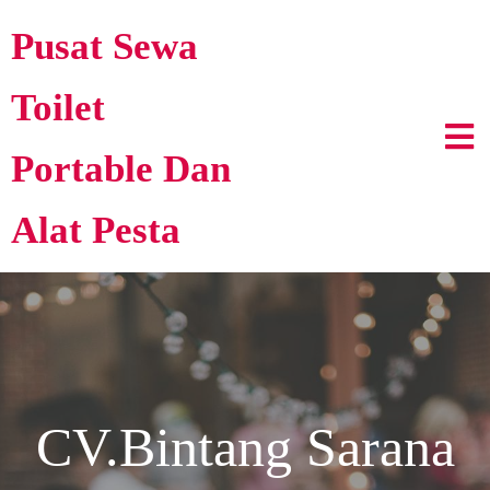
Pusat Sewa
Toilet
Portable Dan
Alat Pesta
CV.Bintang Sarana