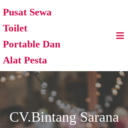
Pusat Sewa
Toilet
Portable Dan
Alat Pesta
CV.Bintang Sarana