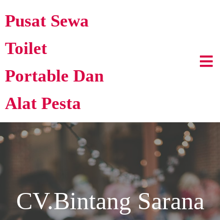
Pusat Sewa
Toilet
Portable Dan
Alat Pesta
CV.Bintang Sarana