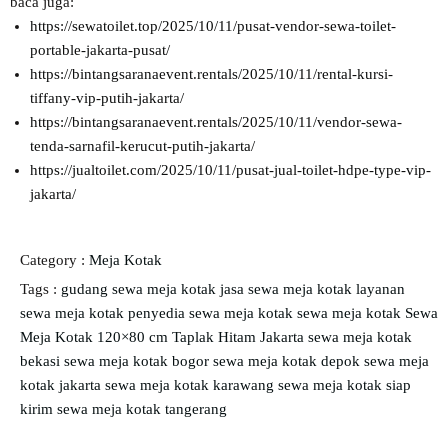
baca juga:
https://sewatoilet.top/2025/10/11/pusat-vendor-sewa-toilet-
portable-jakarta-pusat/
https://bintangsaranaevent.rentals/2025/10/11/rental-kursi-
tiffany-vip-putih-jakarta/
https://bintangsaranaevent.rentals/2025/10/11/vendor-sewa-
tenda-sarnafil-kerucut-putih-jakarta/
https://jualtoilet.com/2025/10/11/pusat-jual-toilet-hdpe-type-vip-
jakarta/
Category :
Meja Kotak
Tags :
gudang sewa meja kotak
jasa sewa meja kotak
layanan
sewa meja kotak
penyedia sewa meja kotak
sewa meja kotak
Sewa
Meja Kotak 120×80 cm Taplak Hitam Jakarta
sewa meja kotak
bekasi
sewa meja kotak bogor
sewa meja kotak depok
sewa meja
kotak jakarta
sewa meja kotak karawang
sewa meja kotak siap
kirim
sewa meja kotak tangerang