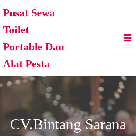
Pusat Sewa
Toilet
Portable Dan
Alat Pesta
CV.Bintang Sarana