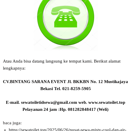
Atau Anda bisa datang langsung ke tempat kami. Berikut alamat
lengkapnya:
CV.BINTANG SARANA EVENT
Jl. BKKBN No. 12 Mustikajaya
Bekasi Tel. 021-8259-5905
E-mail. sewatoiletidsewa@gmail.com
web. www.sewatoilet.top
Pelayanan 24 jam :Hp. 081282848417 (Weli)
baca juga:
https://sewatoilet.top/2025/06/26/pusat-sewa-misty-cool-dan-air-