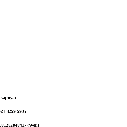
gkapnya:
021-8259-5905
081282848417 (Weli)