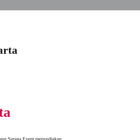
arta
ta
ntang Sarana Event menyediakan