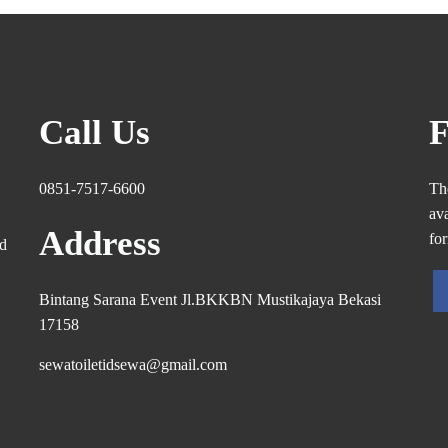
Call Us
F
0851-7517-6600
Th
ava
Address
fo
ed
Bintang Sarana Event Jl.BKKBN Mustikajaya Bekasi
17158
sewatoiletidsewa@gmail.com