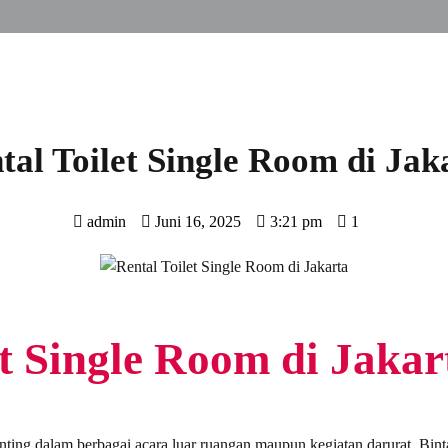
tal Toilet Single Room di Jak
admin
Juni 16, 2025
3:21 pm
1
et Single Room di Jakar
enting dalam berbagai acara luar ruangan maupun kegiatan darurat. Bi