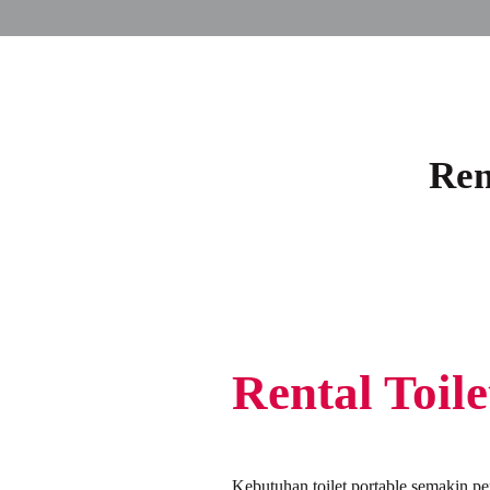
Ren
Rental Toil
Kebutuhan toilet portable semakin p