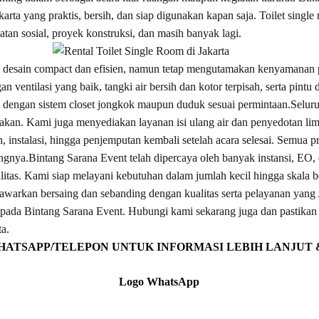
akarta yang praktis, bersih, dan siap digunakan kapan saja. Toilet singl
atan sosial, proyek konstruksi, dan masih banyak lagi.
iki desain compact dan efisien, namun tetap mengutamakan kenyamana
gan ventilasi yang baik, tangki air bersih dan kotor terpisah, serta pin
t dengan sistem closet jongkok maupun duduk sesuai permintaan.Seluruh
akan. Kami juga menyediakan layanan isi ulang air dan penyedotan lim
nstalasi, hingga penjemputan kembali setelah acara selesai. Semua pr
ngnya.Bintang Sarana Event telah dipercaya oleh banyak instansi, EO
ualitas. Kami siap melayani kebutuhan dalam jumlah kecil hingga skala 
awarkan bersaing dan sebanding dengan kualitas serta pelayanan yang
epada Bintang Sarana Event. Hubungi kami sekarang juga dan pastika
ta.
HATSAPP/TELEPON UNTUK INFORMASI LEBIH LANJUT
Logo WhatsApp