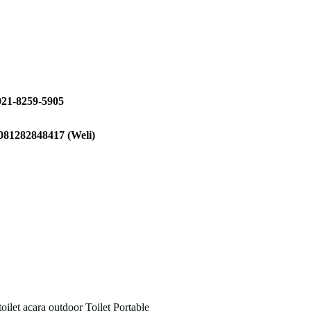
021-8259-5905
081282848417 (Weli)
toilet acara outdoor
Toilet Portable