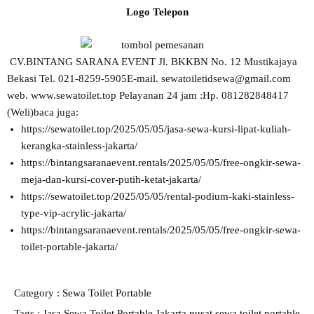
Logo Telepon
CV.BINTANG SARANA EVENT Jl. BKKBN No. 12 Mustikajaya
Bekasi Tel. 021-8259-5905E-mail. sewatoiletidsewa@gmail.com
web. www.sewatoilet.top Pelayanan 24 jam :Hp. 081282848417
(Weli)baca juga:
https://sewatoilet.top/2025/05/05/jasa-sewa-kursi-lipat-kuliah-
kerangka-stainless-jakarta/
https://bintangsaranaevent.rentals/2025/05/05/free-ongkir-sewa-
meja-dan-kursi-cover-putih-ketat-jakarta/
https://sewatoilet.top/2025/05/05/rental-podium-kaki-stainless-
type-vip-acrylic-jakarta/
https://bintangsaranaevent.rentals/2025/05/05/free-ongkir-sewa-
toilet-portable-jakarta/
Category :
Sewa Toilet Portable
Tags :
Jasa Sewa Toilet Portable Jakarta
pusat sewa toilet portable