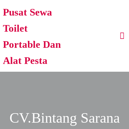
Pusat Sewa
Toilet
Portable Dan
Alat Pesta
CV.Bintang Sarana