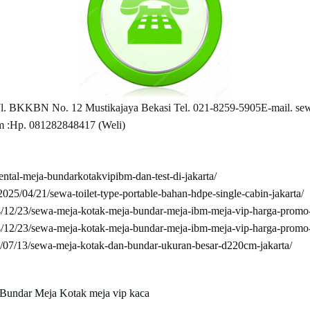
BN No. 12 Mustikajaya Bekasi Tel. 021-8259-5905E-mail. sewa
m :Hp. 081282848417 (Weli)
rental-meja-bundarkotakvipibm-dan-test-di-jakarta/
/2025/04/21/sewa-toilet-type-portable-bahan-hdpe-single-cabin-jakarta/
4/12/23/sewa-meja-kotak-meja-bundar-meja-ibm-meja-vip-harga-promo-a
4/12/23/sewa-meja-kotak-meja-bundar-meja-ibm-meja-vip-harga-promo-a
4/07/13/sewa-meja-kotak-dan-bundar-ukuran-besar-d220cm-jakarta/
 Bundar
Meja Kotak
meja vip kaca