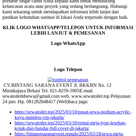
portable single cabin Anda kepada kami untuk mendukung
kelancaran acara atau proyek yang sedang berlangsung. Hubungi
kami sekarang untuk mendapatkan informasi lebih lanjut dan
pastikan kebutuhan sanitasi di lokasi Anda terpenuhi dengan baik.
KLIK LOGO WHATSAPP/TELEPON UNTUK INFORMASI
LEBIH LANJUT & PEMESANAN
Logo WhatsApp
Logo Telepon
CV.BINTANG SARANA EVENT Jl. BKKBN No. 12
Mustikajaya Bekasi Tel. 021-8259-5905E-mail.
sewatoiletidsewa@gmail.com web. www.sewatoilet.top Pelayanan
24 jam :Hp. 081282848417 (Weli)baca juga:
https://sewatoilet.top/2025/03/18/pusat-sewa-podium-acrylic-
kayu-stainless-vip-jakarta/
https://sewatoilet.top/2025/03/18/rental-meja-type-lesehan-
kotak-dan-bundar-full-cover-di-jakarta/
https://bintangsaranaevent.rentals/2025/03/18/sewa-meja-