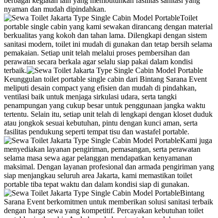
berbagai kegiatan lain yang membutuhkan fasilitas sanitasi yang
nyaman dan mudah dipindahkan.
Toilet
portable single cabin yang kami sewakan dirancang dengan material
berkualitas yang kokoh dan tahan lama. Dilengkapi dengan sistem
sanitasi modern, toilet ini mudah di gunakan dan tetap bersih selama
pemakaian. Setiap unit telah melalui proses pembersihan dan
perawatan secara berkala agar selalu siap pakai dalam kondisi
terbaik.
Keunggulan toilet portable single cabin dari Bintang Sarana Event
meliputi desain compact yang efisien dan mudah di pindahkan,
ventilasi baik untuk menjaga sirkulasi udara, serta tangki
penampungan yang cukup besar untuk penggunaan jangka waktu
tertentu. Selain itu, setiap unit telah di lengkapi dengan kloset duduk
atau jongkok sesuai kebutuhan, pintu dengan kunci aman, serta
fasilitas pendukung seperti tempat tisu dan wastafel portable.
Kami juga
menyediakan layanan pengiriman, pemasangan, serta perawatan
selama masa sewa agar pelanggan mendapatkan kenyamanan
maksimal. Dengan layanan profesional dan armada pengiriman yang
siap menjangkau seluruh area Jakarta, kami memastikan toilet
portable tiba tepat waktu dan dalam kondisi siap di gunakan.
Bintang
Sarana Event berkomitmen untuk memberikan solusi sanitasi terbaik
dengan harga sewa yang kompetitif. Percayakan kebutuhan toilet