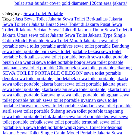
bulat-atau-bundar-cover-gold-diameter-120cm-area-jakarta/
Category :
Sewa Toilet Portable
Tags :
Jasa Sewa Toilet Jakarta
Sewa Toilet Berkualitas Jakarta
Sewa Toilet di Jakarta Barat
Sewa Toilet di Jakarta Pusat
Sewa
Toilet di Jakarta Selatan
Sewa Toilet di Jakarta Timur
Sewa Toilet di
Jakarta Utara
sewa toilet Jakarta
Sewa Toilet Jakarta Type Single
Cabin Model Portable
Sewa Toilet Murah Jakarta
sewa toilet
portable
sewa toilet portable archives
sewa toilet portable Bandung
sewa toilet portable baru
sewa toilet portable bekasi
sewa toilet
portable berkualitas
sewa toilet portable bersih
sewa toilet portable
bersih dan wangi
sewa toilet portable bogor
sewa toilet portable
bulanan
sewa toilet portable Cikampek
sewa toilet portable cikarang
SEWA TOILET PORTABLE CILEGON
sewa toilet portable
depok
sewa toilet portable jabodetabek
sewa toilet portable jakarta
sewa toilet portable jakarta barat
sewa toilet portable jakarta pusat
sewa toilet portable jakarta selatan
sewa toilet portable jakarta timur
sewa toilet portable Karawang
sewa toilet portable mingguan
sewa
toilet portable murah
sewa toilet portable nyaman
sewa toilet
portable Purwakarta
sewa toilet portable standar
sewa toilet portable
steril
sewa toilet portable Subang
sewa toilet portable tangerang
sewa toilet portable Teluk Jambe
sewa toilet portable terawat
sewa
toilet portable terbaik
sewa toilet portable termurah
sewa toilet
portable vip
sewa toilet portable wangi
Sewa Toilet Profesional
Jakarta
Sewa Toilet Single Cabin Model Portable Jakarta
Sewa