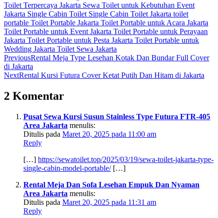
Toilet Terpercaya Jakarta
Sewa Toilet untuk Kebutuhan Event
Jakarta
Single Cabin Toilet
Single Cabin Toilet Jakarta
toilet
portable
Toilet Portable Jakarta
Toilet Portable untuk Acara Jakarta
Toilet Portable untuk Event Jakarta
Toilet Portable untuk Perayaan
Jakarta
Toilet Portable untuk Pesta Jakarta
Toilet Portable untuk
Wedding Jakarta
Toilet Sewa Jakarta
Previous
Rental Meja Type Lesehan Kotak Dan Bundar Full Cover
di Jakarta
Next
Rental Kursi Futura Cover Ketat Putih Dan Hitam di Jakarta
2 Komentar
Pusat Sewa Kursi Susun Stainless Type Futura FTR-405
Area Jakarta
menulis:
Ditulis pada
Maret 20, 2025 pada 11:00 am
Reply
[…]
https://sewatoilet.top/2025/03/19/sewa-toilet-jakarta-type-
single-cabin-model-portable/
[…]
Rental Meja Dan Sofa Lesehan Empuk Dan Nyaman
Area Jakarta
menulis:
Ditulis pada
Maret 20, 2025 pada 11:31 am
Reply