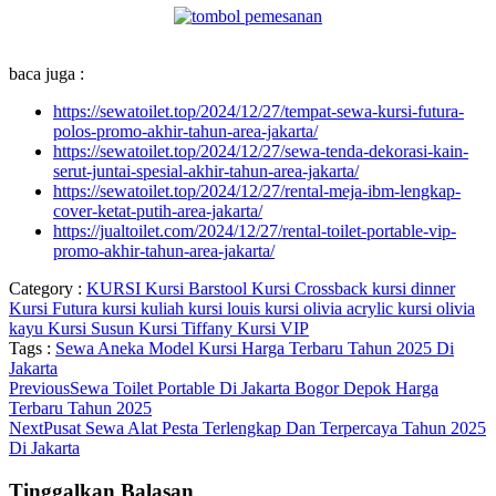
baca juga :
https://sewatoilet.top/2024/12/27/tempat-sewa-kursi-futura-
polos-promo-akhir-tahun-area-jakarta/
https://sewatoilet.top/2024/12/27/sewa-tenda-dekorasi-kain-
serut-juntai-spesial-akhir-tahun-area-jakarta/
https://sewatoilet.top/2024/12/27/rental-meja-ibm-lengkap-
cover-ketat-putih-area-jakarta/
https://jualtoilet.com/2024/12/27/rental-toilet-portable-vip-
promo-akhir-tahun-area-jakarta/
Category :
KURSI
Kursi Barstool
Kursi Crossback
kursi dinner
Kursi Futura
kursi kuliah
kursi louis
kursi olivia acrylic
kursi olivia
kayu
Kursi Susun
Kursi Tiffany
Kursi VIP
Tags :
Sewa Aneka Model Kursi Harga Terbaru Tahun 2025 Di
Jakarta
Previous
Sewa Toilet Portable Di Jakarta Bogor Depok Harga
Terbaru Tahun 2025
Next
Pusat Sewa Alat Pesta Terlengkap Dan Terpercaya Tahun 2025
Di Jakarta
Tinggalkan Balasan