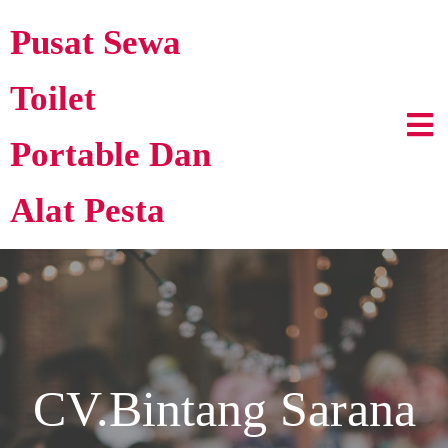
Pusat Sewa
Toilet
Portable Dan
Alat Pesta
CV.Bintang Sarana