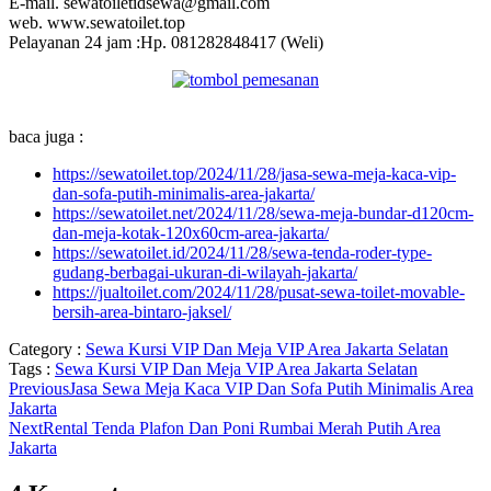
E-mail. sewatoiletidsewa@gmail.com
web. www.sewatoilet.top
Pelayanan 24 jam :Hp. 081282848417 (Weli)
baca juga :
https://sewatoilet.top/2024/11/28/jasa-sewa-meja-kaca-vip-
dan-sofa-putih-minimalis-area-jakarta/
https://sewatoilet.net/2024/11/28/sewa-meja-bundar-d120cm-
dan-meja-kotak-120x60cm-area-jakarta/
https://sewatoilet.id/2024/11/28/sewa-tenda-roder-type-
gudang-berbagai-ukuran-di-wilayah-jakarta/
https://jualtoilet.com/2024/11/28/pusat-sewa-toilet-movable-
bersih-area-bintaro-jaksel/
Category :
Sewa Kursi VIP Dan Meja VIP Area Jakarta Selatan
Tags :
Sewa Kursi VIP Dan Meja VIP Area Jakarta Selatan
Previous
Jasa Sewa Meja Kaca VIP Dan Sofa Putih Minimalis Area
Jakarta
Next
Rental Tenda Plafon Dan Poni Rumbai Merah Putih Area
Jakarta