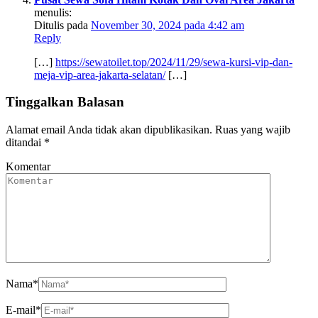
menulis:
Ditulis pada
November 30, 2024 pada 4:42 am
Reply
[…]
https://sewatoilet.top/2024/11/29/sewa-kursi-vip-dan-
meja-vip-area-jakarta-selatan/
[…]
Tinggalkan Balasan
Alamat email Anda tidak akan dipublikasikan.
Ruas yang wajib
ditandai
*
Komentar
Nama
*
E-mail
*