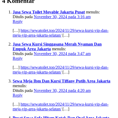
4 Komentar
Jasa Sewa Toilet Movable Jakarta Pusat
menulis:
Ditulis pada
November 30, 2024 pada 3:16 am
Reply
[…]
https://sewatoilet.top/2024/11/29/sewa-kursi-vip-dan-
meja-vip-area-jakarta-selatan/
[…]
Jasa Sewa Kursi Singgasana Merah Nyaman Dan
Empuk Area Jakarta
menulis:
Ditulis pada
November 30, 2024 pada 3:47 am
Reply
[…]
https://sewatoilet.top/2024/11/29/sewa-kursi-vip-dan-
meja-vip-area-jakarta-selatan/
[…]
Sewa Meja Ibm Dan Kursi Tiffany Putih Area Jakarta
menulis:
Ditulis pada
November 30, 2024 pada 4:20 am
Reply
[…]
https://sewatoilet.top/2024/11/29/sewa-kursi-vip-dan-
meja-vip-area-jakarta-selatan/
[…]
Pusat Sewa Sofa Hitam Kotak Dan Oval Area Jakarta