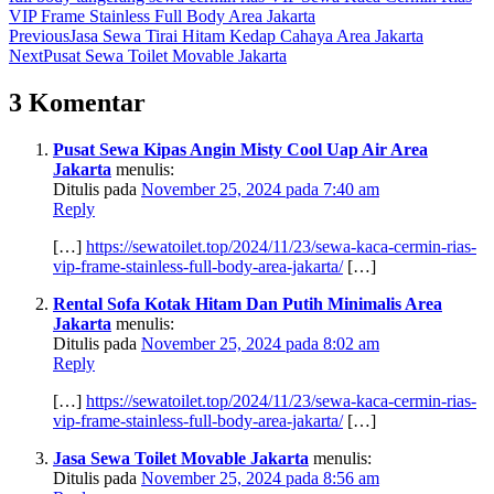
VIP Frame Stainless Full Body Area Jakarta
Previous
Jasa Sewa Tirai Hitam Kedap Cahaya Area Jakarta
Next
Pusat Sewa Toilet Movable Jakarta
3 Komentar
Pusat Sewa Kipas Angin Misty Cool Uap Air Area
Jakarta
menulis:
Ditulis pada
November 25, 2024 pada 7:40 am
Reply
[…]
https://sewatoilet.top/2024/11/23/sewa-kaca-cermin-rias-
vip-frame-stainless-full-body-area-jakarta/
[…]
Rental Sofa Kotak Hitam Dan Putih Minimalis Area
Jakarta
menulis:
Ditulis pada
November 25, 2024 pada 8:02 am
Reply
[…]
https://sewatoilet.top/2024/11/23/sewa-kaca-cermin-rias-
vip-frame-stainless-full-body-area-jakarta/
[…]
Jasa Sewa Toilet Movable Jakarta
menulis:
Ditulis pada
November 25, 2024 pada 8:56 am