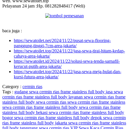
web. www.sewatoilet.top
Pelayanan 24 jam :Hp. 081282848417 (Weli)
baca juga :
https://sewatoilet.net/2024/11/22/pusat-sewa-flooring-
panggung-tinggi-7cm-area-jakarta/
https://sewatoilet.top/2024/11/22/jasa-sewa-tirai-hitam-kedap-
cahaya-area-jakarta/
https://sewatoilet.id/2024/11/22/solusi-sewa-tenda-sarnafil-
kerucut-putih-area-jakarta/
https://sewatoilet.top/2024/11/22/jasa-sewa-meja-bulat-dan-
kursi-futura-area-jakarta/
Category :
cermin rias
Tags :
gudang sewa cermin rias frame stainless full body
jasa sewa
cermin rias frame stainless full body
layanan sewa cermin rias frame
stainless full body
sewa cermin rias
sewa cermin rias frame stainless
sewa cermin rias frame stainless full body
sewa cermin rias frame
stainless full body bekasi
sewa cermin rias frame stainless full body
bogor
sewa cermin rias frame stainless full body depok
sewa cermin
rias frame stainless full body jakarta
sewa cermin rias frame stainless
full body tangerang
sewa cermin rias VIP
Sewa Kaca Cermin Rias