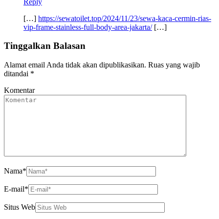
Reply
[…]
https://sewatoilet.top/2024/11/23/sewa-kaca-cermin-rias-
vip-frame-stainless-full-body-area-jakarta/
[…]
Tinggalkan Balasan
Alamat email Anda tidak akan dipublikasikan.
Ruas yang wajib
ditandai
*
Komentar
Nama
*
E-mail
*
Situs Web