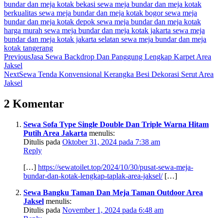
bundar dan meja kotak bekasi
sewa meja bundar dan meja kotak
berkualitas
sewa meja bundar dan meja kotak bogor
sewa meja
bundar dan meja kotak depok
sewa meja bundar dan meja kotak
harga murah
sewa meja bundar dan meja kotak jakarta
sewa meja
bundar dan meja kotak jakarta selatan
sewa meja bundar dan meja
kotak tangerang
Previous
Jasa Sewa Backdrop Dan Panggung Lengkap Karpet Area
Jaksel
Next
Sewa Tenda Konvensional Kerangka Besi Dekorasi Serut Area
Jaksel
2 Komentar
Sewa Sofa Type Single Double Dan Triple Warna Hitam
Putih Area Jakarta
menulis:
Ditulis pada
Oktober 31, 2024 pada 7:38 am
Reply
[…]
https://sewatoilet.top/2024/10/30/pusat-sewa-meja-
bundar-dan-kotak-lengkap-taplak-area-jaksel/
[…]
Sewa Bangku Taman Dan Meja Taman Outdoor Area
Jaksel
menulis:
Ditulis pada
November 1, 2024 pada 6:48 am