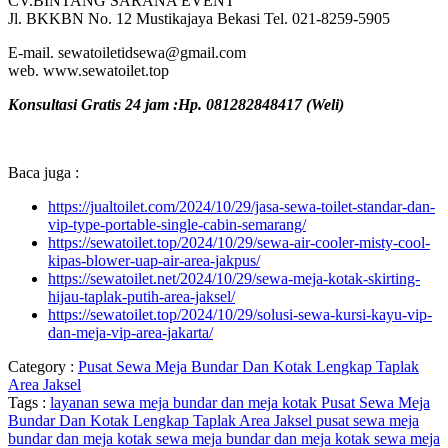
CV.BINTANG SARANA EVENT
Jl. BKKBN No. 12 Mustikajaya Bekasi Tel. 021-8259-5905
E-mail. sewatoiletidsewa@gmail.com
web. www.sewatoilet.top
Konsultasi Gratis 24 jam :Hp. 081282848417 (Weli)
Baca juga :
https://jualtoilet.com/2024/10/29/jasa-sewa-toilet-standar-dan-
vip-type-portable-single-cabin-semarang/
https://sewatoilet.top/2024/10/29/sewa-air-cooler-misty-cool-
kipas-blower-uap-air-area-jakpus/
https://sewatoilet.net/2024/10/29/sewa-meja-kotak-skirting-
hijau-taplak-putih-area-jaksel/
https://sewatoilet.top/2024/10/29/solusi-sewa-kursi-kayu-vip-
dan-meja-vip-area-jakarta/
Category :
Pusat Sewa Meja Bundar Dan Kotak Lengkap Taplak
Area Jaksel
Tags :
layanan sewa meja bundar dan meja kotak
Pusat Sewa Meja
Bundar Dan Kotak Lengkap Taplak Area Jaksel
pusat sewa meja
bundar dan meja kotak
sewa meja bundar dan meja kotak
sewa meja