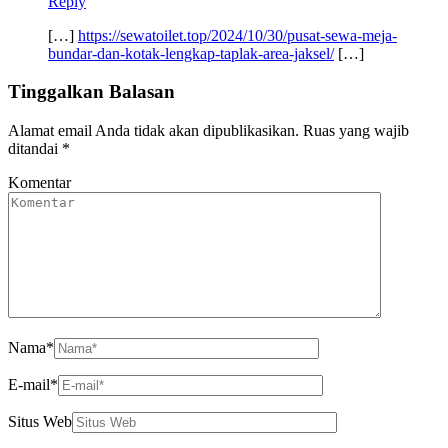
Reply
[…]
https://sewatoilet.top/2024/10/30/pusat-sewa-meja-
bundar-dan-kotak-lengkap-taplak-area-jaksel/
[…]
Tinggalkan Balasan
Alamat email Anda tidak akan dipublikasikan.
Ruas yang wajib
ditandai
*
Komentar
Nama
*
E-mail
*
Situs Web