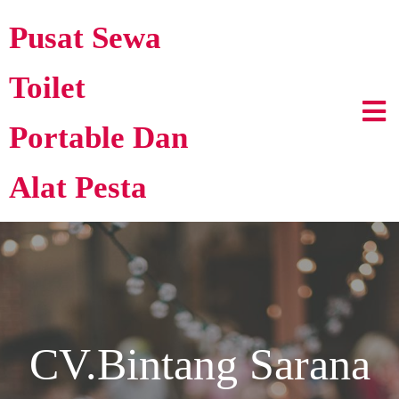
Pusat Sewa
Toilet
Portable Dan
Alat Pesta
CV.Bintang Sarana