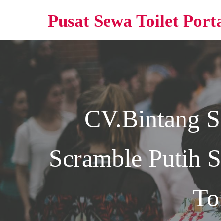
Pusat Sewa Toilet Port
CV.Bintang S
Scramble Putih S
To