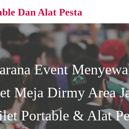
able Dan Alat Pesta
arana Event
Menyewak
et Meja Dirmy Area Ja
ilet Portable & Alat Pe