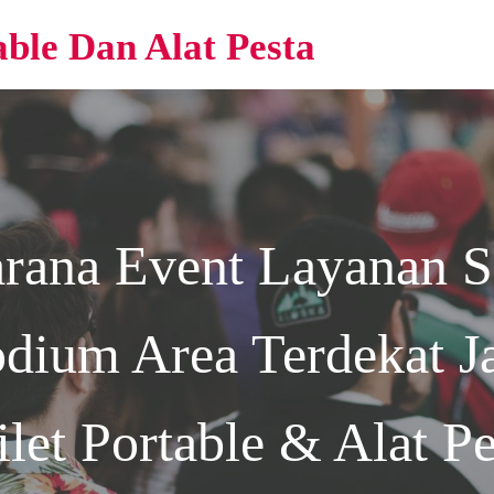
able Dan Alat Pesta
arana Event
Layanan 
dium Area Terdekat Ja
ilet Portable & Alat Pe