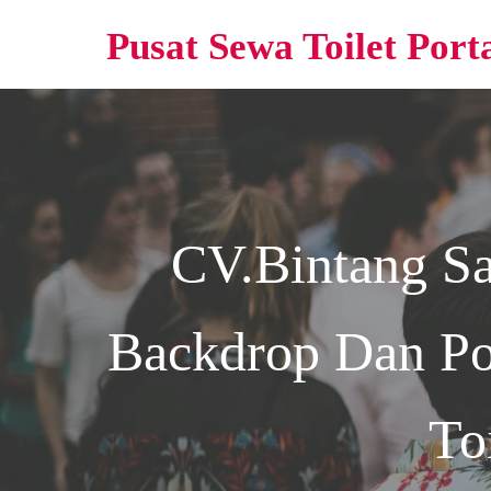
Pusat Sewa Toilet Port
CV.Bintang S
Backdrop Dan Po
To