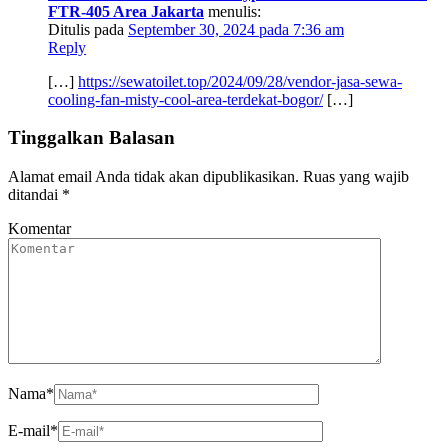
FTR-405 Area Jakarta
menulis:
Ditulis pada
September 30, 2024 pada 7:36 am
Reply
[…]
https://sewatoilet.top/2024/09/28/vendor-jasa-sewa-
cooling-fan-misty-cool-area-terdekat-bogor/
[…]
Tinggalkan Balasan
Alamat email Anda tidak akan dipublikasikan.
Ruas yang wajib
ditandai
*
Komentar
Nama
*
E-mail
*