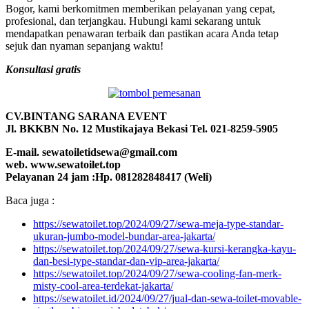
Bogor, kami berkomitmen memberikan pelayanan yang cepat,
profesional, dan terjangkau. Hubungi kami sekarang untuk
mendapatkan penawaran terbaik dan pastikan acara Anda tetap
sejuk dan nyaman sepanjang waktu!
Konsultasi gratis
CV.BINTANG SARANA EVENT
Jl. BKKBN No. 12 Mustikajaya Bekasi Tel. 021-8259-5905
E-mail. sewatoiletidsewa@gmail.com
web. www.sewatoilet.top
Pelayanan 24 jam :Hp. 081282848417 (Weli)
Baca juga :
https://sewatoilet.top/2024/09/27/sewa-meja-type-standar-
ukuran-jumbo-model-bundar-area-jakarta/
https://sewatoilet.top/2024/09/27/sewa-kursi-kerangka-kayu-
dan-besi-type-standar-dan-vip-area-jakarta/
https://sewatoilet.top/2024/09/27/sewa-cooling-fan-merk-
misty-cool-area-terdekat-jakarta/
https://sewatoilet.id/2024/09/27/jual-dan-sewa-toilet-movable-