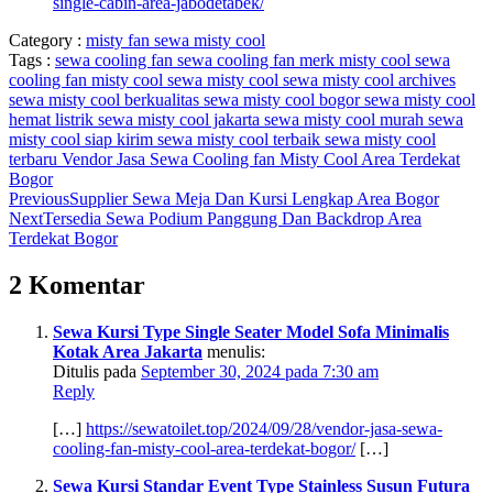
single-cabin-area-jabodetabek/
Category :
misty fan
sewa misty cool
Tags :
sewa cooling fan
sewa cooling fan merk misty cool
sewa
cooling fan misty cool
sewa misty cool
sewa misty cool archives
sewa misty cool berkualitas
sewa misty cool bogor
sewa misty cool
hemat listrik
sewa misty cool jakarta
sewa misty cool murah
sewa
misty cool siap kirim
sewa misty cool terbaik
sewa misty cool
terbaru
Vendor Jasa Sewa Cooling fan Misty Cool Area Terdekat
Bogor
Previous
Supplier Sewa Meja Dan Kursi Lengkap Area Bogor
Next
Tersedia Sewa Podium Panggung Dan Backdrop Area
Terdekat Bogor
2 Komentar
Sewa Kursi Type Single Seater Model Sofa Minimalis
Kotak Area Jakarta
menulis:
Ditulis pada
September 30, 2024 pada 7:30 am
Reply
[…]
https://sewatoilet.top/2024/09/28/vendor-jasa-sewa-
cooling-fan-misty-cool-area-terdekat-bogor/
[…]
Sewa Kursi Standar Event Type Stainless Susun Futura