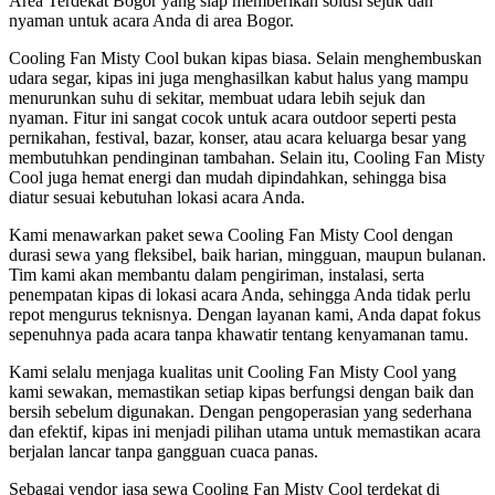
Area Terdekat Bogor yang siap memberikan solusi sejuk dan
nyaman untuk acara Anda di area Bogor.
Cooling Fan Misty Cool bukan kipas biasa. Selain menghembuskan
udara segar, kipas ini juga menghasilkan kabut halus yang mampu
menurunkan suhu di sekitar, membuat udara lebih sejuk dan
nyaman. Fitur ini sangat cocok untuk acara outdoor seperti pesta
pernikahan, festival, bazar, konser, atau acara keluarga besar yang
membutuhkan pendinginan tambahan. Selain itu, Cooling Fan Misty
Cool juga hemat energi dan mudah dipindahkan, sehingga bisa
diatur sesuai kebutuhan lokasi acara Anda.
Kami menawarkan paket sewa Cooling Fan Misty Cool dengan
durasi sewa yang fleksibel, baik harian, mingguan, maupun bulanan.
Tim kami akan membantu dalam pengiriman, instalasi, serta
penempatan kipas di lokasi acara Anda, sehingga Anda tidak perlu
repot mengurus teknisnya. Dengan layanan kami, Anda dapat fokus
sepenuhnya pada acara tanpa khawatir tentang kenyamanan tamu.
Kami selalu menjaga kualitas unit Cooling Fan Misty Cool yang
kami sewakan, memastikan setiap kipas berfungsi dengan baik dan
bersih sebelum digunakan. Dengan pengoperasian yang sederhana
dan efektif, kipas ini menjadi pilihan utama untuk memastikan acara
berjalan lancar tanpa gangguan cuaca panas.
Sebagai vendor jasa sewa Cooling Fan Misty Cool terdekat di