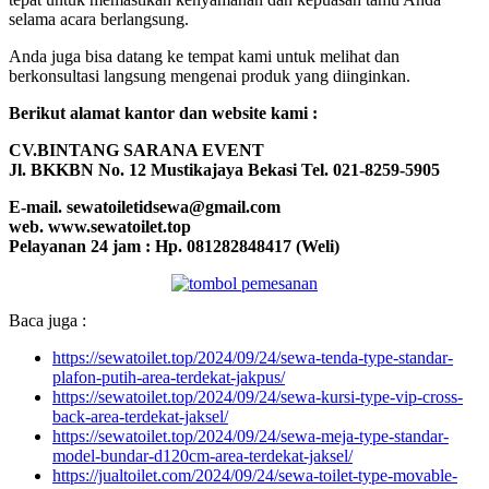
selama acara berlangsung.
Anda juga bisa datang ke tempat kami untuk melihat dan
berkonsultasi langsung mengenai produk yang diinginkan.
Berikut alamat kantor dan website kami :
CV.BINTANG SARANA EVENT
Jl. BKKBN No. 12 Mustikajaya Bekasi Tel. 021-8259-5905
E-mail. sewatoiletidsewa@gmail.com
web. www.sewatoilet.top
Pelayanan 24 jam : Hp. 081282848417 (Weli)
Baca juga :
https://sewatoilet.top/2024/09/24/sewa-tenda-type-standar-
plafon-putih-area-terdekat-jakpus/
https://sewatoilet.top/2024/09/24/sewa-kursi-type-vip-cross-
back-area-terdekat-jaksel/
https://sewatoilet.top/2024/09/24/sewa-meja-type-standar-
model-bundar-d120cm-area-terdekat-jaksel/
https://jualtoilet.com/2024/09/24/sewa-toilet-type-movable-