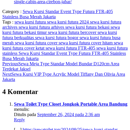
single-cabin-area-cirebon-jabar/
Category :
Sewa Kursi Standar Event Type Futura FTR-405
Stainless Busa Merah Jakarta
Tags :
sewa kursi futura
sewa kursi futura 2024
sewa kursi futura
archives
sewa kursi futura arhives
sewa kursi futura bekasi
sewa
kursi futura bekasi timur
sewa kursi futura bercover
sewa kursi
futura berkualitas
sewa kursi futura bogor
sewa kursi futura busa
merah
sewa kursi futura cover
sewa kursi futura cover hitam
sewa
kursi futura cover ketat
sewa kursi futura FTR-405
sewa kursi futura
stainless
Sewa Kursi Standar Event Type Futura FTR-405 Stainless
Busa Merah Jakarta
Previous
Sewa Meja Type Standar Model Bundar D120cm Area
Terdekat Jaksel
Next
Sewa Kursi VIP Type Acrylic Model Tiffany Dan Olivia Area
Jakarta
4 Komentar
Sewa Toilet Type Closet Jongkok Portable Area Bandung
menulis:
Ditulis pada
September 26, 2024 pada 2:36 am
Reply
[…]
https://sewatoilet.top/2024/09/25/sewa-kursi-standar-