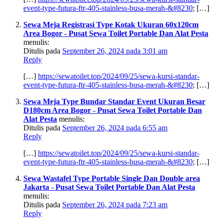
event-type-futura-ftr-405-stainless-busa-merah-&#8230
; […]
Sewa Meja Registrasi Type Kotak Ukuran 60x120cm
Area Bogor - Pusat Sewa Toilet Portable Dan Alat Pesta
menulis:
Ditulis pada
September 26, 2024 pada 3:01 am
Reply
[…]
https://sewatoilet.top/2024/09/25/sewa-kursi-standar-
event-type-futura-ftr-405-stainless-busa-merah-&#8230
; […]
Sewa Meja Type Bundar Standar Event Ukuran Besar
D180cm Area Bogor - Pusat Sewa Toilet Portable Dan
Alat Pesta
menulis:
Ditulis pada
September 26, 2024 pada 6:55 am
Reply
[…]
https://sewatoilet.top/2024/09/25/sewa-kursi-standar-
event-type-futura-ftr-405-stainless-busa-merah-&#8230
; […]
Sewa Wastafel Type Portable Single Dan Double area
Jakarta - Pusat Sewa Toilet Portable Dan Alat Pesta
menulis:
Ditulis pada
September 26, 2024 pada 7:23 am
Reply