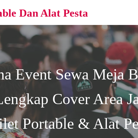
able Dan Alat Pesta
na Event
Sewa Meja B
Lengkap Cover Area Ja
ilet Portable & Alat Pe