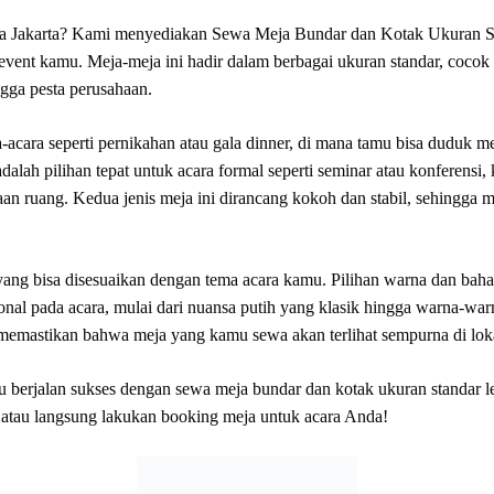
area Jakarta? Kami menyediakan Sewa Meja Bundar dan Kotak Ukuran S
event kamu. Meja-meja ini hadir dalam berbagai ukuran standar, cocok u
ngga pesta perusahaan.
-acara seperti pernikahan atau gala dinner, di mana tamu bisa duduk m
alah pilihan tepat untuk acara formal seperti seminar atau konferensi
naan ruang. Kedua jenis meja ini dirancang kokoh dan stabil, sehing
ng bisa disesuaikan dengan tema acara kamu. Pilihan warna dan bahan
al pada acara, mulai dari nuansa putih yang klasik hingga warna-wa
 memastikan bahwa meja yang kamu sewa akan terlihat sempurna di loka
u berjalan sukses dengan sewa meja bundar dan kotak ukuran standar 
t atau langsung lakukan booking meja untuk acara Anda!