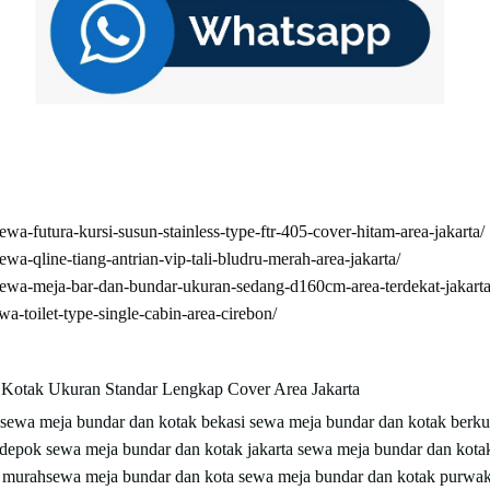
sewa-futura-kursi-susun-stainless-type-ftr-405-cover-hitam-area-jakarta/
sewa-qline-tiang-antrian-vip-tali-bludru-merah-area-jakarta/
9/sewa-meja-bar-dan-bundar-ukuran-sedang-d160cm-area-terdekat-jakarta
wa-toilet-type-single-cabin-area-cirebon/
Kotak Ukuran Standar Lengkap Cover Area Jakarta
sewa meja bundar dan kotak bekasi
sewa meja bundar dan kotak berku
 depok
sewa meja bundar dan kotak jakarta
sewa meja bundar dan kot
k murahsewa meja bundar dan kota
sewa meja bundar dan kotak purwa