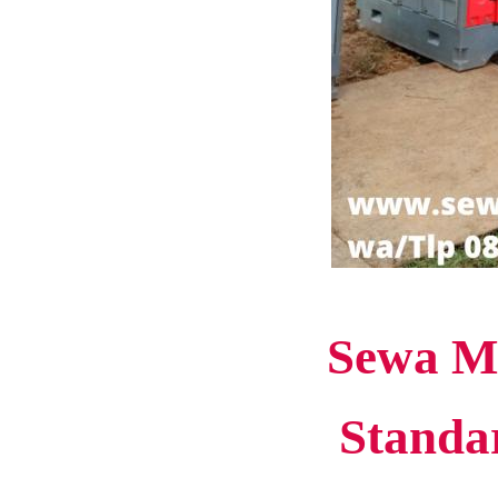
Sewa M
Standa