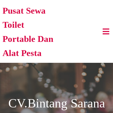
Pusat Sewa
Toilet
Portable Dan
Alat Pesta
CV.Bintang Sarana