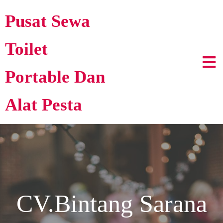
Pusat Sewa
Toilet
Portable Dan
Alat Pesta
CV.Bintang Sarana