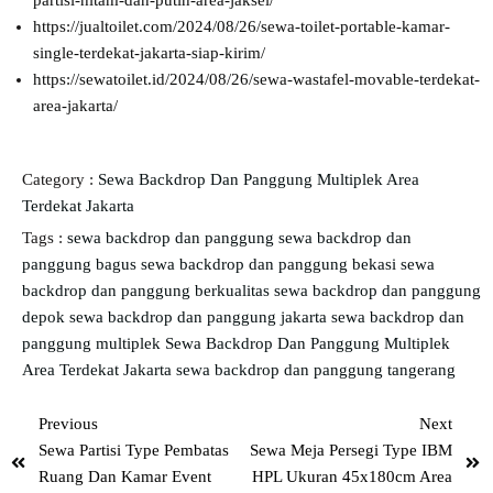
partisi-hitam-dan-putih-area-jaksel/
https://jualtoilet.com/2024/08/26/sewa-toilet-portable-kamar-
single-terdekat-jakarta-siap-kirim/
https://sewatoilet.id/2024/08/26/sewa-wastafel-movable-terdekat-
area-jakarta/
Category :
Sewa Backdrop Dan Panggung Multiplek Area
Terdekat Jakarta
Tags :
sewa backdrop dan panggung
sewa backdrop dan
panggung bagus
sewa backdrop dan panggung bekasi
sewa
backdrop dan panggung berkualitas
sewa backdrop dan panggung
depok
sewa backdrop dan panggung jakarta
sewa backdrop dan
panggung multiplek
Sewa Backdrop Dan Panggung Multiplek
Area Terdekat Jakarta
sewa backdrop dan panggung tangerang
Previous
Next
Sewa Partisi Type Pembatas
Sewa Meja Persegi Type IBM
Ruang Dan Kamar Event
HPL Ukuran 45x180cm Area