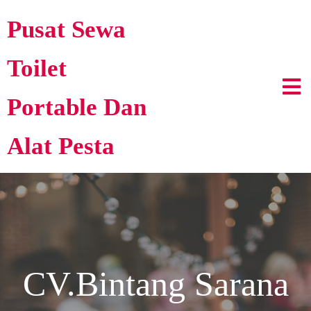
Pusat Sewa
Toilet
Portable Dan
Alat Pesta
CV.Bintang Sarana