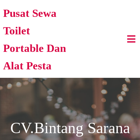
Pusat Sewa
Toilet
Portable Dan
Alat Pesta
CV.Bintang Sarana