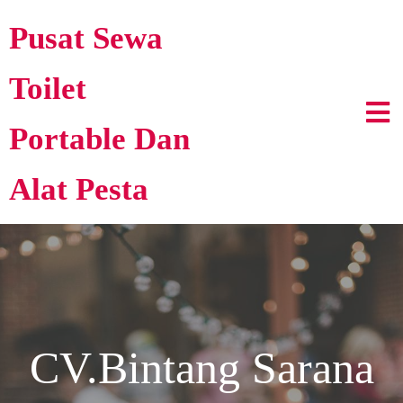
Pusat Sewa
Toilet
Portable Dan
Alat Pesta
CV.Bintang Sarana