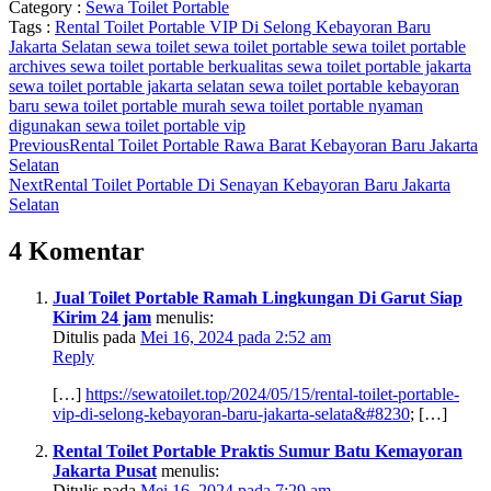
Category :
Sewa Toilet Portable
Tags :
Rental Toilet Portable VIP Di Selong Kebayoran Baru
Jakarta Selatan
sewa toilet
sewa toilet portable
sewa toilet portable
archives
sewa toilet portable berkualitas
sewa toilet portable jakarta
sewa toilet portable jakarta selatan
sewa toilet portable kebayoran
baru
sewa toilet portable murah
sewa toilet portable nyaman
digunakan
sewa toilet portable vip
Previous
Rental Toilet Portable Rawa Barat Kebayoran Baru Jakarta
Selatan
Next
Rental Toilet Portable Di Senayan Kebayoran Baru Jakarta
Selatan
4 Komentar
Jual Toilet Portable Ramah Lingkungan Di Garut Siap
Kirim 24 jam
menulis:
Ditulis pada
Mei 16, 2024 pada 2:52 am
Reply
[…]
https://sewatoilet.top/2024/05/15/rental-toilet-portable-
vip-di-selong-kebayoran-baru-jakarta-selata&#8230
; […]
Rental Toilet Portable Praktis Sumur Batu Kemayoran
Jakarta Pusat
menulis:
Ditulis pada
Mei 16, 2024 pada 7:29 am