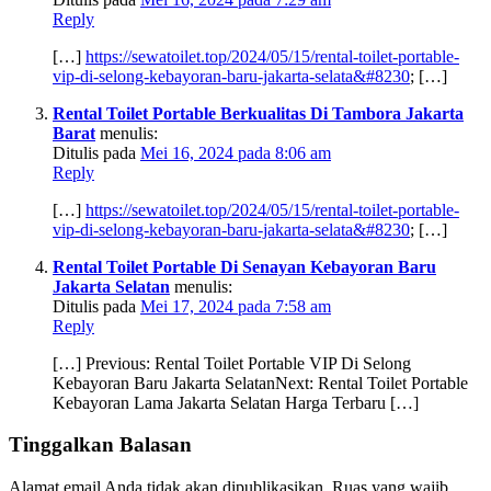
Reply
[…]
https://sewatoilet.top/2024/05/15/rental-toilet-portable-
vip-di-selong-kebayoran-baru-jakarta-selata&#8230
; […]
Rental Toilet Portable Berkualitas Di Tambora Jakarta
Barat
menulis:
Ditulis pada
Mei 16, 2024 pada 8:06 am
Reply
[…]
https://sewatoilet.top/2024/05/15/rental-toilet-portable-
vip-di-selong-kebayoran-baru-jakarta-selata&#8230
; […]
Rental Toilet Portable Di Senayan Kebayoran Baru
Jakarta Selatan
menulis:
Ditulis pada
Mei 17, 2024 pada 7:58 am
Reply
[…] Previous: Rental Toilet Portable VIP Di Selong
Kebayoran Baru Jakarta SelatanNext: Rental Toilet Portable
Kebayoran Lama Jakarta Selatan Harga Terbaru […]
Tinggalkan Balasan
Alamat email Anda tidak akan dipublikasikan.
Ruas yang wajib