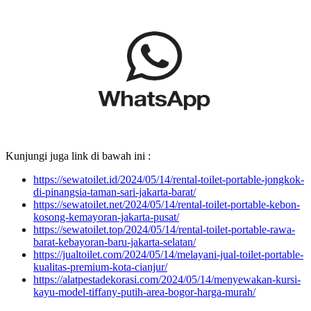
Kunjungi juga link di bawah ini :
https://sewatoilet.id/2024/05/14/rental-toilet-portable-jongkok-
di-pinangsia-taman-sari-jakarta-barat/
https://sewatoilet.net/2024/05/14/rental-toilet-portable-kebon-
kosong-kemayoran-jakarta-pusat/
https://sewatoilet.top/2024/05/14/rental-toilet-portable-rawa-
barat-kebayoran-baru-jakarta-selatan/
https://jualtoilet.com/2024/05/14/melayani-jual-toilet-portable-
kualitas-premium-kota-cianjur/
https://alatpestadekorasi.com/2024/05/14/menyewakan-kursi-
kayu-model-tiffany-putih-area-bogor-harga-murah/