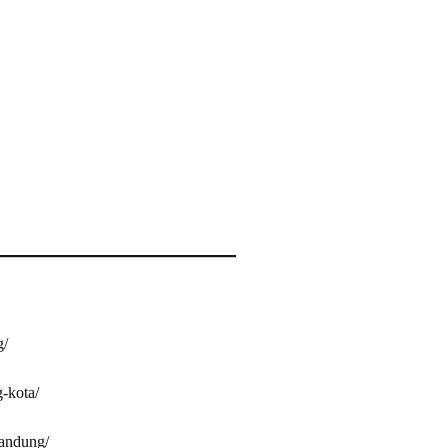
g/
g-kota/
bandung/