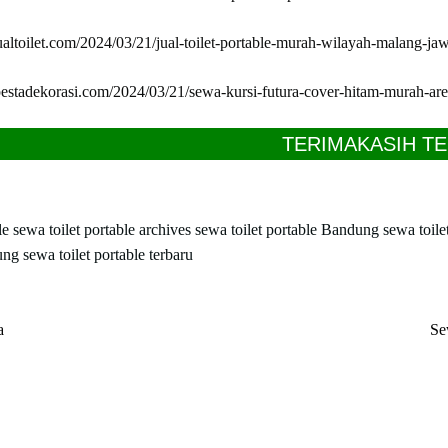
jualtoilet.com/2024/03/21/jual-toilet-portable-murah-wilayah-malang-ja
atpestadekorasi.com/2024/03/21/sewa-kursi-futura-cover-hitam-murah-ar
TERIMAKASIH TELAH BER
le
sewa toilet portable archives
sewa toilet portable Bandung
sewa toile
dung
sewa toilet portable terbaru
a
Se