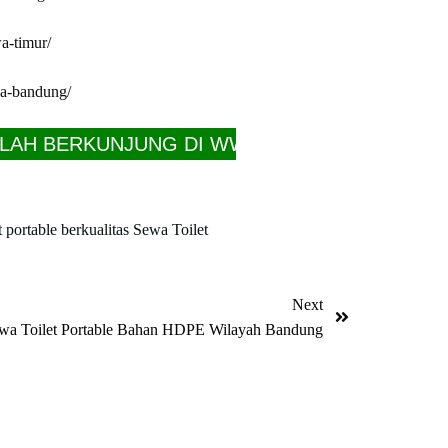
wa-timur/
ea-bandung/
KUNJUNG DI WWW.SEWATOILET.ID DAPATKAN 
t portable berkualitas
Sewa Toilet
Next
wa Toilet Portable Bahan HDPE Wilayah Bandung