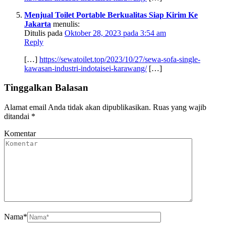
Menjual Toilet Portable Berkualitas Siap Kirim Ke
Jakarta
menulis:
Ditulis pada
Oktober 28, 2023 pada 3:54 am
Reply
[…]
https://sewatoilet.top/2023/10/27/sewa-sofa-single-
kawasan-industri-indotaisei-karawang/
[…]
Tinggalkan Balasan
Alamat email Anda tidak akan dipublikasikan.
Ruas yang wajib
ditandai
*
Komentar
Nama
*