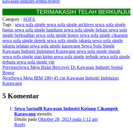
kawasan-industri-sentul-bogor/
TERIMAKASIH TELAH BERKUNJUNG
Category :
SOFA
Tags :
sewa sofa single
sewa sofa single archives
sewa sofa single
bagus
sewa sofa single bandung
sewa sofa single bekasi
sewa sofa
single berkualitas
sewa sofa single bogor
sewa sofa single cikarang
sewa sofa single depok
sewa sofa single jakarta
sewa sofa single
jakarta selatan
sewa sofa single karawang
Sewa Sofa Single
Kawasan Industri Indotaisei Karawang
sewa sofa single murah
sewa sofa single siap kirim
sewa sofa single terbaik
sewa sofa single
terbaru
sewa sofa single vip
Previous
Sewa Meja Bulat Bercover Di Kawasan Industri Sentul
Bogor
Next
Sewa Meja IBM 180×45 cm Kawasan Industri Indotaisei
Karawang
5 Komentar
Sewa Sarnafil Kawasan Industri Kujang Cikampek
Karawang
menulis:
Ditulis pada
Oktober 28, 2023 pada 1:12 am
Reply