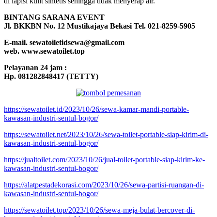
di lapisi kulit sintetis sehingga tidak menyerap air.
BINTANG SARANA EVENT
Jl. BKKBN No. 12 Mustikajaya Bekasi Tel. 021-8259-5905
E-mail. sewatoiletidsewa@gmail.com
web. www.sewatoilet.top
Pelayanan 24 jam :
Hp. 081282848417 (TETTY)
https://sewatoilet.id/2023/10/26/sewa-kamar-mandi-portable-
kawasan-industri-sentul-bogor/
https://sewatoilet.net/2023/10/26/sewa-toilet-portable-siap-kirim-di-
kawasan-industri-sentul-bogor/
https://jualtoilet.com/2023/10/26/jual-toilet-portable-siap-kirim-ke-
kawasan-industri-sentul-bogor/
https://alatpestadekorasi.com/2023/10/26/sewa-partisi-ruangan-di-
kawasan-industri-sentul-bogor/
https://sewatoilet.top/2023/10/26/sewa-meja-bulat-bercover-di-