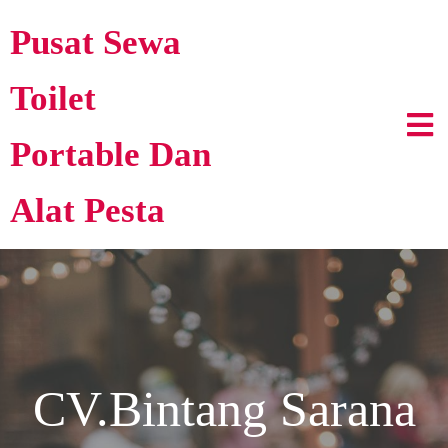
Pusat Sewa
Toilet
Portable Dan
Alat Pesta
CV.Bintang Sarana