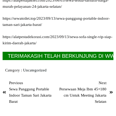
https://alatpestajaksel.com/2023/06/03/sewa-tenda-sarnafil-harga-
murah-pelayanan-24-jakarta-selatan/
https://sewatoilet.top/2023/09/13/sewa-panggung-portable-indoor-
taman-sari-jakarta-barat/
https://alatpestadekorasi.com/2023/09/13/sewa-sofa-single-vip-siap-
kirim-daerah-jakarta/
ERIMAKASIH TELAH BERKUNJUNG DI WWW.SE
Category :
Uncategorized
Previous
Next
Sewa Panggung Portable
Persewaan Meja Ibm 45×180
Indoor Taman Sari Jakarta
cm Untuk Meeting Jakarta
Barat
Selatan