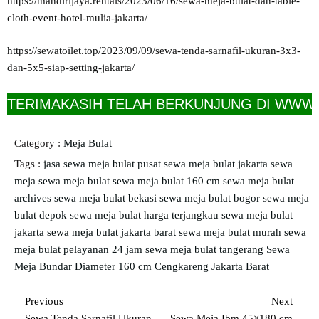
https://mandirijaya.rentals/2023/06/16/sewa-meja-bulat-dan-table-
cloth-event-hotel-mulia-jakarta/
https://sewatoilet.top/2023/09/09/sewa-tenda-sarnafil-ukuran-3x3-
dan-5x5-siap-setting-jakarta/
IMAKASIH TELAH BERKUNJUNG DI WWW.SEWA
Category :
Meja Bulat
Tags :
jasa sewa meja bulat
pusat sewa meja bulat jakarta
sewa
meja
sewa meja bulat
sewa meja bulat 160 cm
sewa meja bulat
archives
sewa meja bulat bekasi
sewa meja bulat bogor
sewa meja
bulat depok
sewa meja bulat harga terjangkau
sewa meja bulat
jakarta
sewa meja bulat jakarta barat
sewa meja bulat murah
sewa
meja bulat pelayanan 24 jam
sewa meja bulat tangerang
Sewa
Meja Bundar Diameter 160 cm Cengkareng Jakarta Barat
Previous
Next
Sewa Tenda Sarnafil Ukuran
Sewa Meja Ibm 45×180 cm