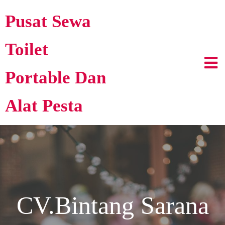
Pusat Sewa
Toilet
Portable Dan
Alat Pesta
CV.Bintang Sarana