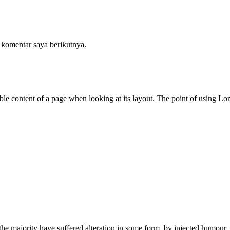
 komentar saya berikutnya.
adable content of a page when looking at its layout. The point of using Lo
the majority have suffered alteration in some form, by injected humour