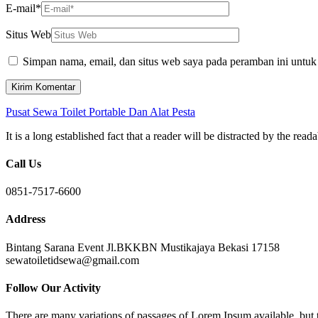
E-mail
*
Situs Web
Simpan nama, email, dan situs web saya pada peramban ini untuk
Pusat Sewa Toilet Portable Dan Alat Pesta
It is a long established fact that a reader will be distracted by the re
Call Us
0851-7517-6600
Address
Bintang Sarana Event Jl.BKKBN Mustikajaya Bekasi 17158
sewatoiletidsewa@gmail.com
Follow Our Activity
There are many variations of passages of Lorem Ipsum available, but 