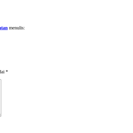
atan
menulis:
dai
*