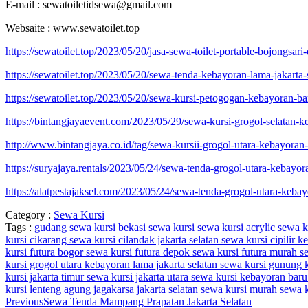
E-mail : sewatoiletidsewa@gmail.com
Websaite : www.sewatoilet.top
https://sewatoilet.top/2023/05/20/jasa-sewa-toilet-portable-bojongsari
https://sewatoilet.top/2023/05/20/sewa-tenda-kebayoran-lama-jakarta-
https://sewatoilet.top/2023/05/20/sewa-kursi-petogogan-kebayoran-bar
https://bintangjayaevent.com/2023/05/29/sewa-kursi-grogol-selatan-ke
http://www.bintangjaya.co.id/tag/sewa-kursii-grogol-utara-kebayoran-
https://suryajaya.rentals/2023/05/24/sewa-tenda-grogol-utara-kebayora
https://alatpestajaksel.com/2023/05/24/sewa-tenda-grogol-utara-kebay
Category :
Sewa Kursi
Tags :
gudang sewa kursi bekasi
sewa kursi
sewa kursi acrylic
sewa k
kursi cikarang
sewa kursi cilandak jakarta selatan
sewa kursi cipilir k
kursi futura bogor
sewa kursi futura depok
sewa kursi futura murah
s
kursi grogol utara kebayoran lama jakarta selatan
sewa kursi gunung k
kursi jakarta timur
sewa kursi jakarta utara
sewa kursi kebayoran bar
kursi lenteng agung jagakarsa jakarta selatan
sewa kursi murah
sewa k
Previous
Sewa Tenda Mampang Prapatan Jakarta Selatan