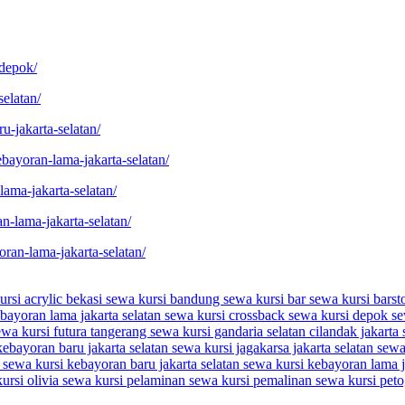
-depok/
selatan/
u-jakarta-selatan/
bayoran-lama-jakarta-selatan/
lama-jakarta-selatan/
n-lama-jakarta-selatan/
oran-lama-jakarta-selatan/
ursi acrylic bekasi
sewa kursi bandung
sewa kursi bar
sewa kursi barst
ebayoran lama jakarta selatan
sewa kursi crossback
sewa kursi depok
se
ewa kursi futura tangerang
sewa kursi gandaria selatan cilandak jakarta
ebayoran baru jakarta selatan
sewa kursi jagakarsa jakarta selatan
sewa
u
sewa kursi kebayoran baru jakarta selatan
sewa kursi kebayoran lama j
ursi olivia
sewa kursi pelaminan
sewa kursi pemalinan
sewa kursi peto