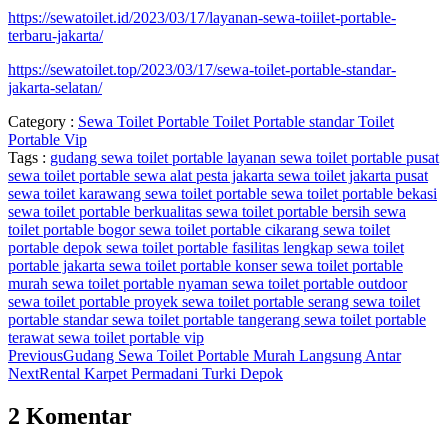
https://sewatoilet.id/2023/03/17/layanan-sewa-toiilet-portable-
terbaru-jakarta/
https://sewatoilet.top/2023/03/17/sewa-toilet-portable-standar-
jakarta-selatan/
Category :
Sewa Toilet Portable
Toilet Portable standar
Toilet
Portable Vip
Tags :
gudang sewa toilet portable
layanan sewa toilet portable
pusat
sewa toilet portable
sewa alat pesta jakarta
sewa toilet jakarta pusat
sewa toilet karawang
sewa toilet portable
sewa toilet portable bekasi
sewa toilet portable berkualitas
sewa toilet portable bersih
sewa
toilet portable bogor
sewa toilet portable cikarang
sewa toilet
portable depok
sewa toilet portable fasilitas lengkap
sewa toilet
portable jakarta
sewa toilet portable konser
sewa toilet portable
murah
sewa toilet portable nyaman
sewa toilet portable outdoor
sewa toilet portable proyek
sewa toilet portable serang
sewa toilet
portable standar
sewa toilet portable tangerang
sewa toilet portable
terawat
sewa toilet portable vip
Previous
Gudang Sewa Toilet Portable Murah Langsung Antar
Next
Rental Karpet Permadani Turki Depok
2 Komentar