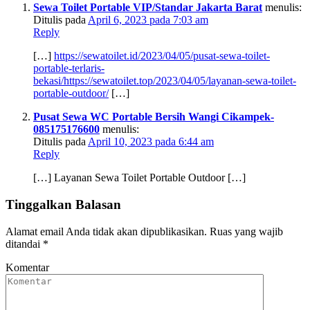
Sewa Toilet Portable VIP/Standar Jakarta Barat
menulis:
Ditulis pada
April 6, 2023 pada 7:03 am
Reply
[…]
https://sewatoilet.id/2023/04/05/pusat-sewa-toilet-
portable-terlaris-
bekasi/https://sewatoilet.top/2023/04/05/layanan-sewa-toilet-
portable-outdoor/
[…]
Pusat Sewa WC Portable Bersih Wangi Cikampek-
085175176600
menulis:
Ditulis pada
April 10, 2023 pada 6:44 am
Reply
[…] Layanan Sewa Toilet Portable Outdoor […]
Tinggalkan Balasan
Alamat email Anda tidak akan dipublikasikan.
Ruas yang wajib
ditandai
*
Komentar