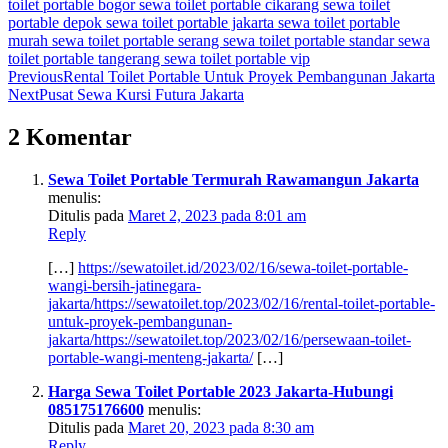
toilet portable bogor
sewa toilet portable cikarang
sewa toilet
portable depok
sewa toilet portable jakarta
sewa toilet portable
murah
sewa toilet portable serang
sewa toilet portable standar
sewa
toilet portable tangerang
sewa toilet portable vip
Previous
Rental Toilet Portable Untuk Proyek Pembangunan Jakarta
Next
Pusat Sewa Kursi Futura Jakarta
2 Komentar
Sewa Toilet Portable Termurah Rawamangun Jakarta
menulis:
Ditulis pada
Maret 2, 2023 pada 8:01 am
Reply
[…]
https://sewatoilet.id/2023/02/16/sewa-toilet-portable-
wangi-bersih-jatinegara-
jakarta/https://sewatoilet.top/2023/02/16/rental-toilet-portable-
untuk-proyek-pembangunan-
jakarta/https://sewatoilet.top/2023/02/16/persewaan-toilet-
portable-wangi-menteng-jakarta/
[…]
Harga Sewa Toilet Portable 2023 Jakarta-Hubungi
085175176600
menulis:
Ditulis pada
Maret 20, 2023 pada 8:30 am
Reply