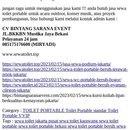
jangan ragu untuk menggunakan jasa kami !!! anda butuh jasa sewa
toilet portable untuk acara outdoor, konser musik, atau proyek
pembangunan, bisa hubungi kami melalui kontak admin kami :
CV BINTANG SARANA EVENT
JL.BKKBN Mustika Jaya Bekasi
Pelayanan 24 jam
085175176600 (MIRYADI)
www.sewatoilet.top
https://sewatoilet.top/2023/02/15/jasa-sewa-podium-jakarta/
https://sewatoilet.top/2023/02/15/sewa-toilet-portable-bersih-terawat-
priok-jakarta/
https://sewatoilet.top/2023/02/15/sewa-wc-portable-bersih-bogor/
https://sewatoilet.id/2023/02/15/sewa-toilet-portable-bersih-nyaman-
cilegon-jakarta/
https://bintangsaranaevent.com/2023/02/15/sewa-kursi-kuliah-lipat-
berkualitas-kemayoran-jakarta/
Category :
TOILET PORTABLE
Toilet Portable standar
Toilet
Portable VVIP
Tags :
sewa toilet jakarta pusat
sewa toilet karawang
sewa toilet
portable
sewa toilet portable bekasi
sewa toilet portable bersih
sewa