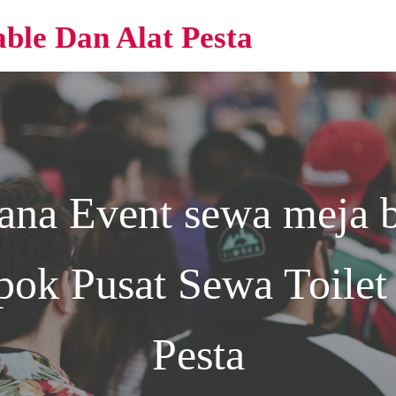
able Dan Alat Pesta
rana Event
sewa meja b
epok
Pusat Sewa Toilet 
Pesta