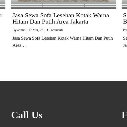
r
Jasa Sewa Sofa Lesehan Kotak Warna
S
Hitam Dan Putih Area Jakarta
B
By
admin
|
17
Mar, 25
|
3 Comments
B
Jasa Sewa Sofa Lesehan Kotak Warna Hitam Dan Putih
S
Area…
J
Call Us
F